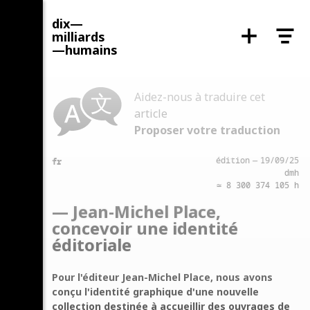
t
t
n
i
l
o
r
mi
o
a
iards
—
–
umai
l
s
人
人
Aidez-nous à traduire cet
article
Proposer votre traduction
fr
édition
—
19/09/25
dmh
≃ ‍8 300 374 105‍ h
— Jean-Michel Place,
concevoir une identité
éditoriale
Pour l'éditeur Jean-Michel Place, nous avons
conçu l'identité graphique d'une nouvelle
collection destinée à accueillir des ouvrages de