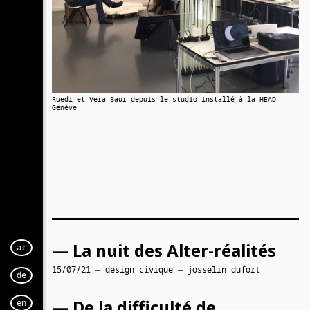
Ruedi et Vera Baur depuis le studio installé à la HEAD-
Genève
— La nuit des Alter-réalités
ar
15/07/21 — design civique — josselin dufort
de
— De la difficulté de
en