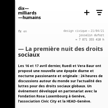
dix—
milliards
—humains
fr
design civique
—
21/04/21
en
josselin dufort
≃ ‍7 871 355 410‍ h
— La première nuit des droits
sociaux
Les 16 et 17 avril dernier, Ruedi et Vera Baur ont
proposé une nouvelle une épopée diurne et
nocturne passionante et originale : 24 heures de
discussions autour du monde sur l'actualité des
luttes pour des droits sociaux globaux. Un
événement développé en partenariat avec la
Fondation Rosa Luxembourg à Genève,
copier lien
l'association Civic City et la HEAD-Genève.