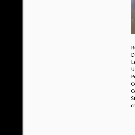
R
D
L
U
P
C
C
S
c