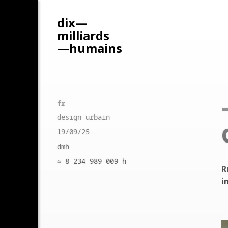
d
d
x
z
mill
–
x
亿
r
s
n
亿
h
i
mai
t
s
t
人
fr
design urbain
19/09/25
dmh
≃ ‍8 234 989 009‍ h
R
i